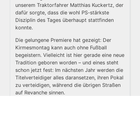
unserem Traktorfahrer Matthias Kuckertz, der
dafür sorgte, dass die wohl PS-stärkste
Disziplin des Tages überhaupt stattfinden
konnte.
Die gelungene Premiere hat gezeigt: Der
Kirmesmontag kann auch ohne Fußball
begeistern. Vielleicht ist hier gerade eine neue
Tradition geboren worden – und eines steht
schon jetzt fest: Im nächsten Jahr werden die
Titelverteidiger alles daransetzen, ihren Pokal
zu verteidigen, während die übrigen Straßen
auf Revanche sinnen.
Fazit:
Goldmedaillen gab es zwar keine, dafür
jede Menge lachende Gesichter, sportlichen
Ehrgeiz und beste Kirmesstimmung. Mehr
kann man von einem Kirmesmontag eigentlich
nicht erwarten.